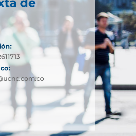
xta de
ión:
2611713
ico:
@ucnc.com.co