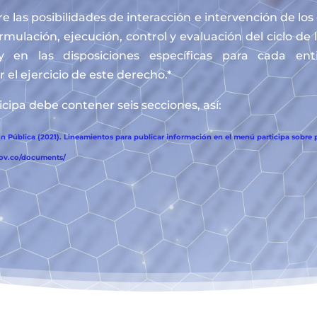
e las posibilidades de interacción e intervención de lo
ormulación, ejecución, control y evaluación del ciclo de 
y en las disposiciones específicas para cada en
 el ejercicio de este derecho.*
cipa debe contener seis secciones, así:
 Pública (2021). Lineamientos para publicar información en el menú participa sobre p
gov.co/documents/