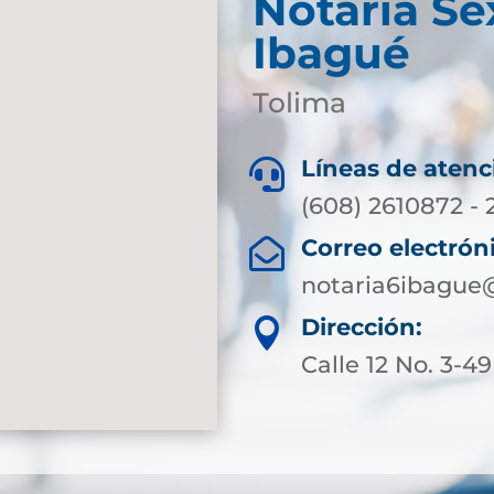
Notaría Se
Ibagué
Tolima
Líneas de atenc

(608) 2610872 - 
Correo electrón

notaria6ibague
Dirección:

Calle 12 No. 3-49