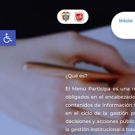
Inicio
Abrir barra de herramientas
¿Qué es?
El Menú Participa es una 
obligados en el encabezado 
contenidos de información 
en el ciclo de la gestión 
decisiones y acciones públi
la gestión institucional a tra