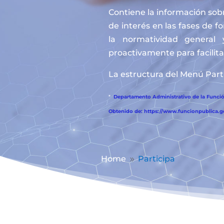
Contiene la información sobr
de interés en las fases de f
la normatividad general 
proactivamente para facilitar
La estructura del Menú Parti
*
Departamento Administrativo de la Función
Obtenido de: https://www.funcionpublica.
Home
Participa
9