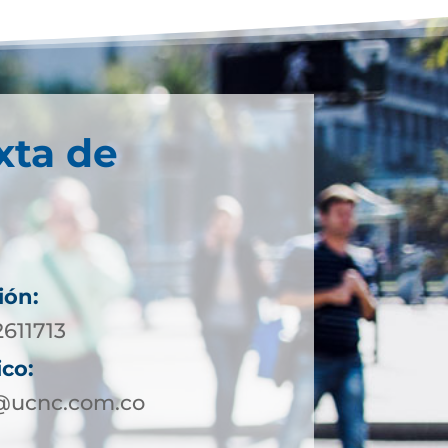
xta de
ión:
2611713
ico:
@ucnc.com.co