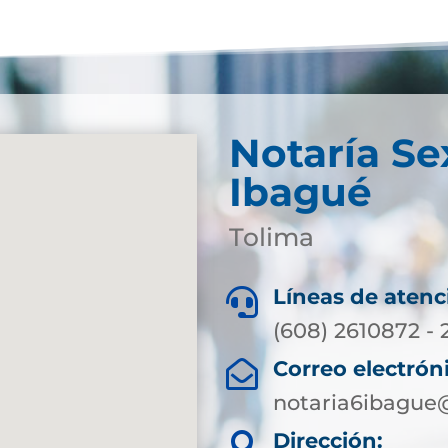
Notaría Se
Ibagué
Tolima
Líneas de atenc

(608) 2610872 - 
Correo electrón

notaria6ibague
Dirección:
