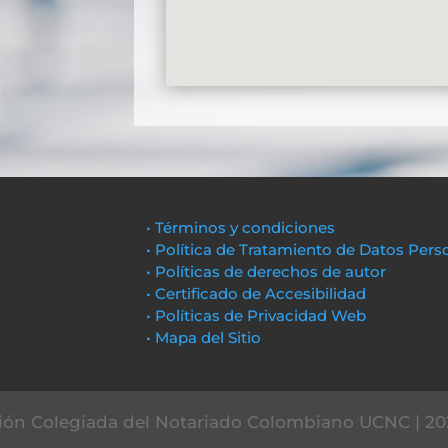
• Términos y condiciones
• Política de Tratamiento de Datos Pers
• Políticas de derechos de autor
• Certificado de Accesibilidad
• Políticas de Privacidad Web
• Mapa del Sitio
ón Colegiada del Notariado Colombiano UCNC | 20