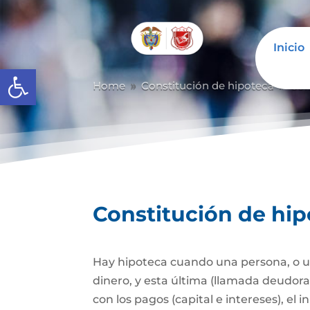
Inicio
Abrir barra de herramientas
Home
Constitución de hipoteca
Con
9
9
Constitución de hi
Hay hipoteca cuando una persona, o un
dinero, y esta última (llamada deudor
con los pagos (capital e intereses), e