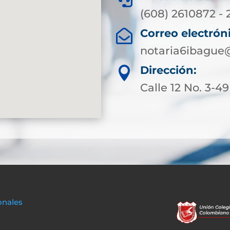
(608) 2610872 - 
Correo electrón

notaria6ibague
Dirección:

Calle 12 No. 3-49
onales