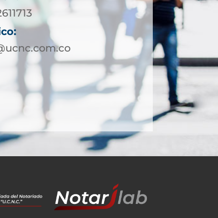
2611713
ico:
@ucnc.com.co