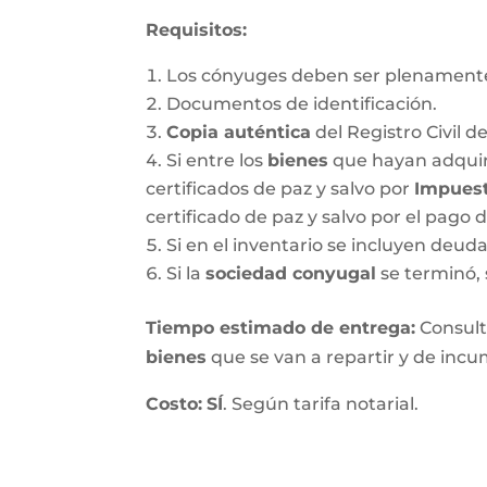
Requisitos:
Los cónyuges deben ser plenamente
Documentos de identificación.
Copia auténtica
del Registro Civil d
Si entre los
bienes
que hayan adquir
certificados de paz y salvo por
Impuest
certificado de paz y salvo por el pago 
Si en el inventario se incluyen deu
Si la
sociedad conyugal
se terminó, 
T
iempo estimado de entrega
:
Consulte
bienes
que se van a repartir y de incum
Costo:
SÍ
. Según tarifa notarial.