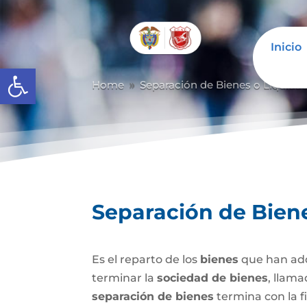
Inicio
Abrir barra de herramientas
Home
Separación de Bienes o Liquida
9
Separación de Bien
Es el reparto de los
bienes
que han adq
terminar la
sociedad de bienes
, llam
separación de bienes
termina con la f