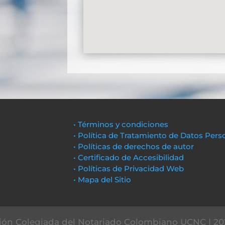
• Términos y condiciones
• Política de Tratamiento de Datos Pers
• Políticas de derechos de autor
• Certificado de Accesibilidad
• Políticas de Privacidad Web
• Mapa del Sitio
ón Colegiada del Notariado Colombiano UCNC | 20