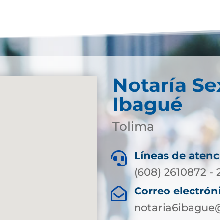
Notaría Se
Ibagué
Tolima
Líneas de atenc

(608) 2610872 - 
Correo electrón

notaria6ibague