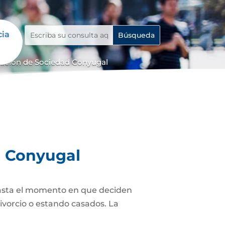
cia
dación de Sociedad Conyugal
d Conyugal
asta el momento en que deciden
ivorcio o estando casados. La