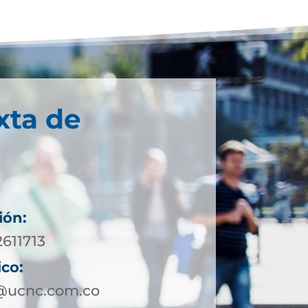
xta de
ión:
2611713
ico:
@ucnc.com.co