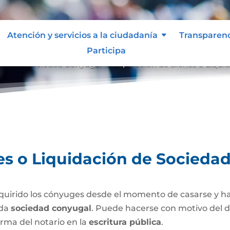
Atención y servicios a la ciudadanía
Transparen
Participa
ción de Sociedad Conyugal
Separación de Bienes o Liqui
9
es o Liquidación de Socieda
uirido los cónyuges desde el momento de casarse y h
ada
sociedad conyugal
. Puede hacerse con motivo del d
irma del notario en la
escritura pública
.