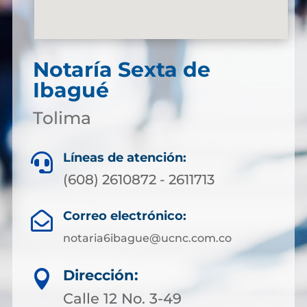
Notaría Sexta de
Ibagué
Tolima
Líneas de atención:

(608) 2610872 - 2611713
Correo electrónico:

notaria6ibague@ucnc.com.co
Dirección:

Calle 12 No. 3-49