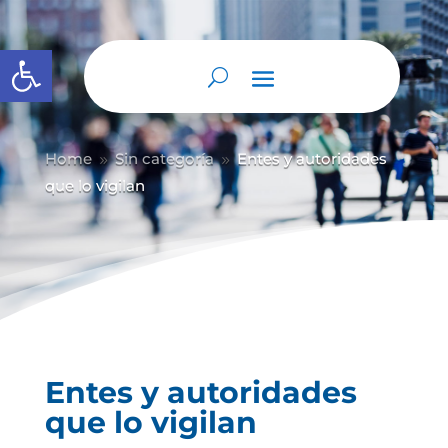
Abrir barra de herramientas
Home
Sin categoría
Entes y autoridades
9
9
que lo vigilan
Entes y autoridades
que lo vigilan