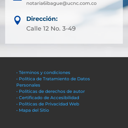
notaria6ibague@ucnc.com.co
Dirección:

Calle 12 No. 3-49
• Términos y condiciones
• Política de Tratamiento de Datos
Personales
• Políticas de derechos de autor
• Certificado de Accesibilidad
• Políticas de Privacidad Web
• Mapa del Sitio