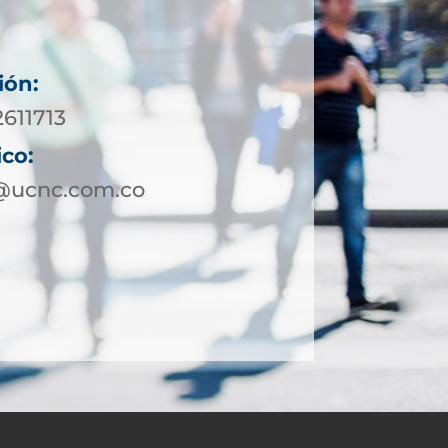
ión:
2611713
ico:
@ucnc.com.co