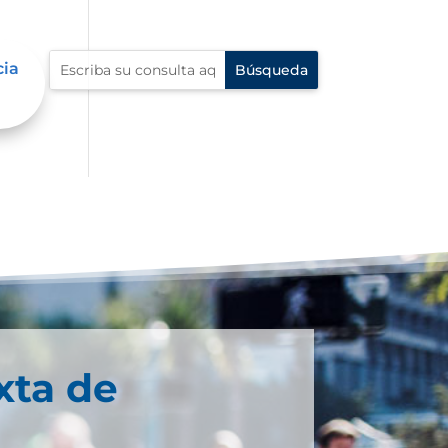
cia
xta de