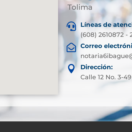
Tolima
Líneas de atenc

(608) 2610872 - 
Correo electrón

notaria6ibague
Dirección:

Calle 12 No. 3-49