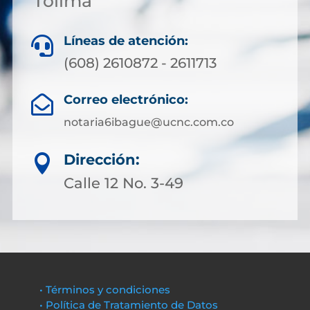
Tolima
Líneas de atención:

(608) 2610872 - 2611713
Correo electrónico:

notaria6ibague@ucnc.com.co
Dirección:

Calle 12 No. 3-49
• Términos y condiciones
• Política de Tratamiento de Datos