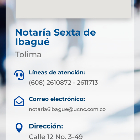
Notaría Sexta de
Ibagué
Tolima
Líneas de atención:

(608) 2610872 - 2611713
Correo electrónico:

notaria6ibague@ucnc.com.co
Dirección:

Calle 12 No. 3-49