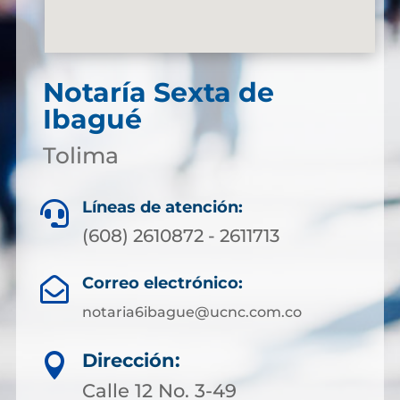
Notaría Sexta de
Ibagué
Tolima
Líneas de atención:

(608) 2610872 - 2611713
Correo electrónico:

notaria6ibague@ucnc.com.co
Dirección:

Calle 12 No. 3-49